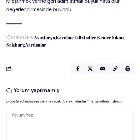
iyileştirmek yerine geri adım atmak büyük hata olur”
değerlendirmesinde bulundu.
ETİKETLER:
Avusturya
Karoline Edtstadler
Kemer Sıkma
Salzburg
Yardımlar
Yorum yapılmamış
E-posta adresiniz yayınlanmayacak.
Gerekli alanlar
*
ile işaretlenmişlerdir