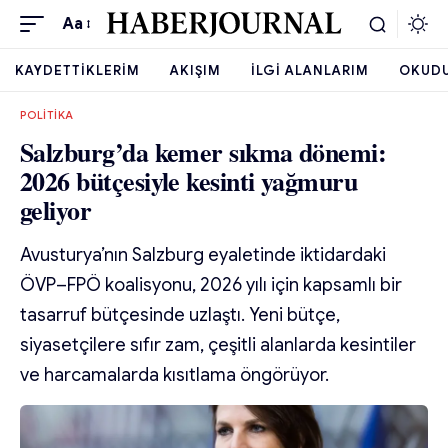
Aa
KAYDETTIKLERIM
AKIŞIM
İLGI ALANLARIM
OKUD
POLITIKA
Salzburg’da kemer sıkma dönemi:
2026 bütçesiyle kesinti yağmuru
geliyor
Avusturya’nın Salzburg eyaletinde iktidardaki
ÖVP–FPÖ koalisyonu, 2026 yılı için kapsamlı bir
tasarruf bütçesinde uzlaştı. Yeni bütçe,
siyasetçilere sıfır zam, çeşitli alanlarda kesintiler
ve harcamalarda kısıtlama öngörüyor.