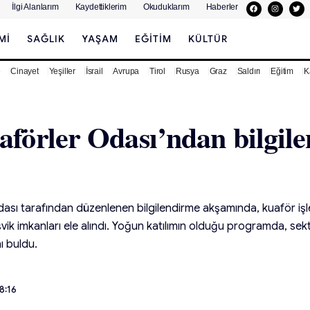
İlgi Alanlarım
Kaydettiklerim
Okuduklarım
Haberler
MI
SAĞLIK
YAŞAM
EĞITIM
KÜLTÜR
e
Cinayet
Yeşiller
İsrail
Avrupa
Tirol
Rusya
Graz
Saldırı
Eğitim
K
förler Odası’ndan bilgil
ası tarafından düzenlenen bilgilendirme akşamında, kuaför işlet
vik imkanları ele alındı. Yoğun katılımın olduğu programda, sekt
 buldu.
8:16