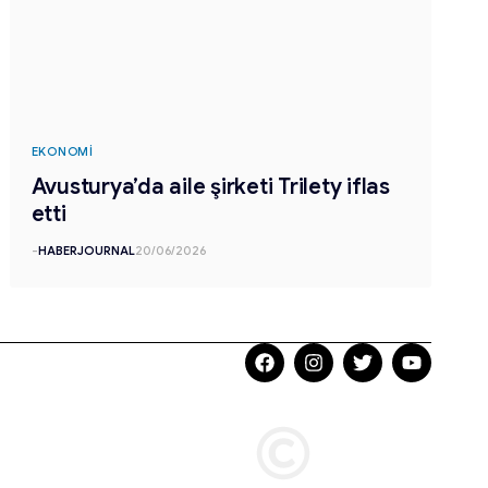
EKONOMI
Avusturya’da aile şirketi Trilety iflas
etti
-
HABERJOURNAL
20/06/2026