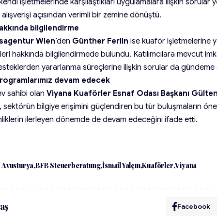
, kendi işletmelerinde karşılaştıkları uygulamalara ilişkin sorula
i alışverişi açısından verimli bir zemine dönüştü.
akkında bilgilendirme
tsagentur Wien
’den
Günther Ferlin
ise kuaför işletmelerine y
eri hakkında bilgilendirmede bulundu. Katılımcılara mevcut imk
desteklerden yararlanma süreçlerine ilişkin sorular da gündeme 
Programlarımız devam edecek
v sahibi olan
Viyana Kuaförler Esnaf Odası Başkanı Gülte
sektörün bilgiye erişimini güçlendiren bu tür buluşmaların ön
liklerin ilerleyen dönemde de devam edeceğini ifade etti.
Avusturya
BFB Steuerberatung
İsmail Yalçın
Kuaförler
Viyana
aş
Facebook