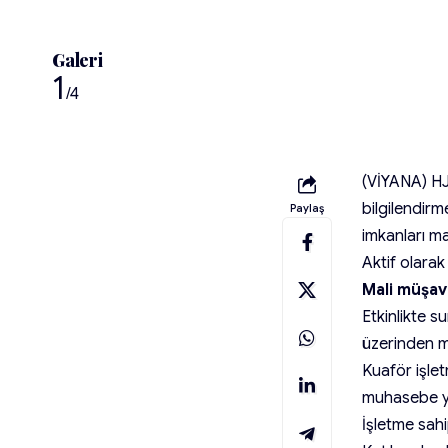
Galeri
1
/4
(VİYANA) HJ
bilgilendir
Paylaş
imkanları ma
Aktif olara
Mali müşavi
Etkinlikte 
üzerinden mu
Kuaför işlet
muhasebe yön
İşletme sahi