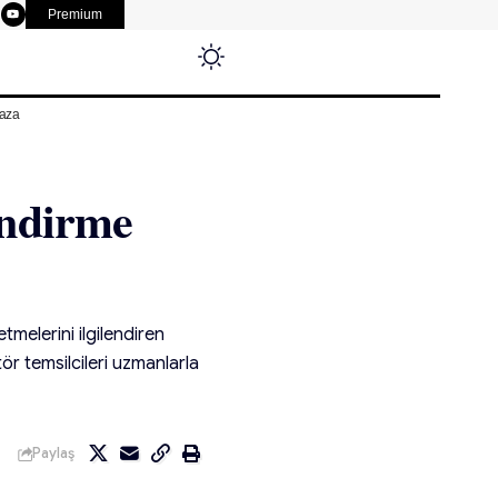
Premium
aza
endirme
melerini ilgilendiren
ör temsilcileri uzmanlarla
Paylaş