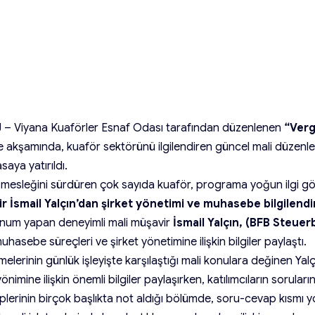
 – Viyana Kuaförler Esnaf Odası tarafından düzenlenen
“Verg
me akşamında, kuaför sektörünü ilgilendiren güncel mali düzenl
saya yatırıldı.
k mesleğini sürdüren çok sayıda kuaför, programa yoğun ilgi gö
r İsmail Yalçın’dan şirket yönetimi ve muhasebe bilgilend
sunum yapan deneyimli mali müşavir
İsmail Yalçın, (BFB Steue
hasebe süreçleri ve şirket yönetimine ilişkin bilgiler paylaştı.
melerinin günlük işleyişte karşılaştığı mali konulara değinen Yalçı
imine ilişkin önemli bilgiler paylaşırken, katılımcıların soruların
plerinin birçok başlıkta not aldığı bölümde, soru-cevap kısmı y