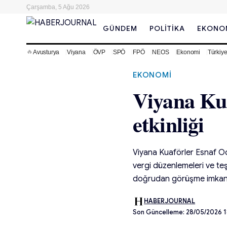
Çarşamba, 5 Ağu 2026
GÜNDEM
POLITIKA
EKONO
🔥
Avusturya
Viyana
ÖVP
SPÖ
FPÖ
NEOS
Ekonomi
Türkiy
EKONOMI
Viyana Kua
etkinliği
Viyana Kuaförler Esnaf Od
vergi düzenlemeleri ve teş
doğrudan görüşme imkanı
HABERJOURNAL
Son Güncelleme: 28/05/2026 1