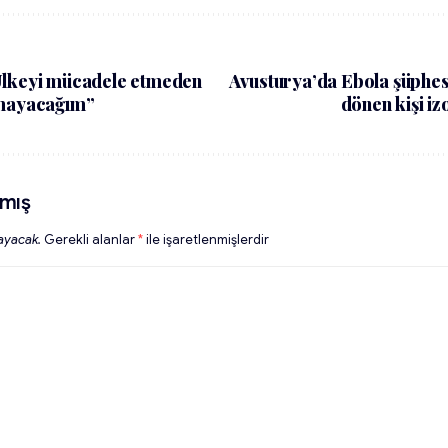
Ülkeyi mücadele etmeden
Avusturya’da Ebola şüphe
kmayacağım”
dönen kişi iz
mış
ayacak.
Gerekli alanlar
*
ile işaretlenmişlerdir