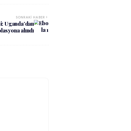
SONRAKI HABER
si: Uganda’dan
olasyona alındı