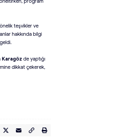
r yöneltirken, program
önelik teşvikler ve
anlar hakkında bilgi
geldi.
n Karagöz
de yaptığı
emine dikkat çekerek,