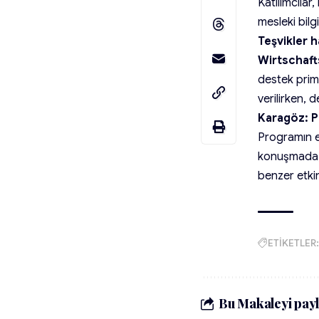
Katılımcılar
mesleki bilg
Teşvikler h
Wirtschaf
destek priml
verilirken, 
Karagöz: 
Programın e
konuşmada, 
benzer etkin
ETİKETLER:
Bu Makaleyi payl