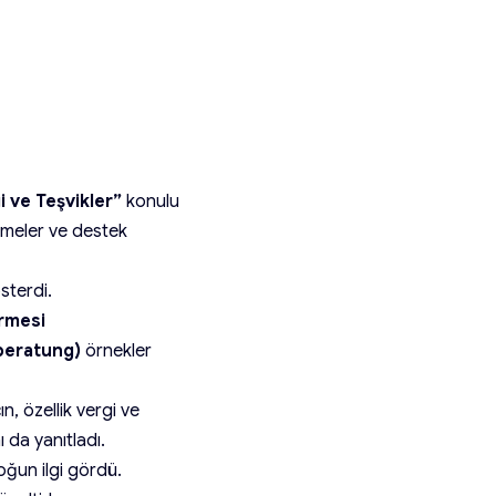
i ve Teşvikler”
konulu
emeler ve destek
sterdi.
irmesi
rberatung)
örnekler
n, özellik vergi ve
ı da yanıtladı.
oğun ilgi gördü.