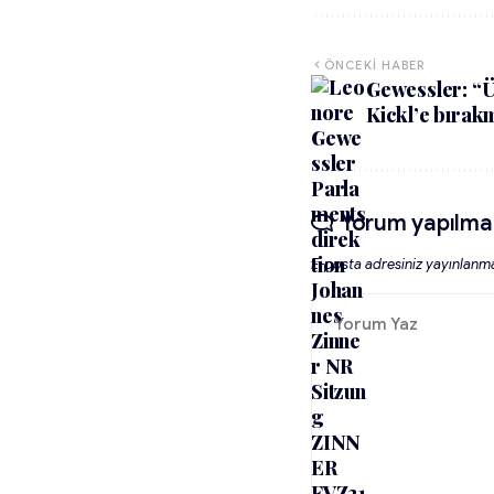
ÖNCEKI HABER
Gewessler: “
Kickl’e bıra
Yorum yapılma
E-posta adresiniz yayınlanm