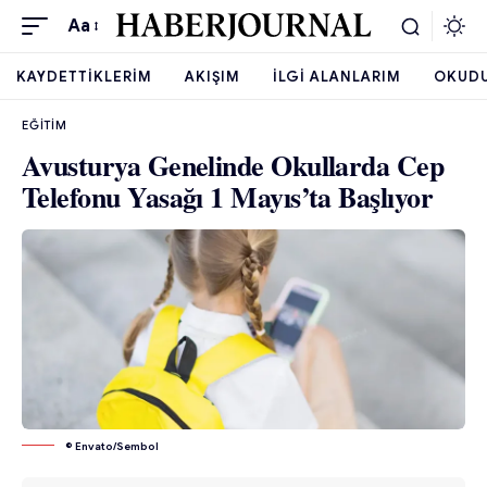
Aa
KAYDETTIKLERIM
AKIŞIM
İLGI ALANLARIM
OKUD
EĞITIM
Avusturya Genelinde Okullarda Cep
Telefonu Yasağı 1 Mayıs’ta Başlıyor
© Envato/Sembol