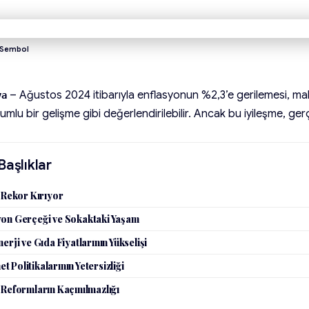
/Sembol
– Ağustos 2024 itibarıyla enflasyonun %2,3’e gerilemesi, ma
ya
umlu bir gelişme gibi değerlendirilebilir. Ancak bu iyileşme, ger
Başlıklar
r Rekor Kırıyor
yon Gerçeği ve Sokaktaki Yaşam
nerji ve Gıda Fiyatlarının Yükselişi
 Politikalarının Yetersizliği
 Reformların Kaçınılmazlığı