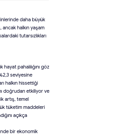
rinlerinde daha büyük
ü, ancak halkın yaşam
lardaki tutarsızlıkları
k hayat pahalılığını göz
 %2,3 seviyesine
ı halkın hissettiği
ahı doğrudan etkiliyor ve
ik artış, temel
nlük tüketim maddeleri
adığını açıkça
sinde bir ekonomik