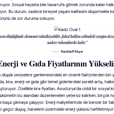
uruyor. Sosyal hayatta bile tasarrufa gitmek zorunda kalan halk
ıyor. Bu durum, sadece bireysel yaşam kalitesini düşürmekle k
örünü de zor duruma sokuyor.
yon düştüğünde ekonomi rahatlayabilir, fakat halkın cebindeki yangın dev
sadece rakamlarda kalır.”
Kaddafi Kaya
Enerji ve Gıda Fiyatlarının Yükseli
düşük seviyelere gerilemesindeki en önemli faktörlerden biri ya
a, kira, enerji ve gıda gibi temel giderlerdeki sürekli artış, halk
uşturuyor. Özellikle kira fiyatları, Avusturya’da ciddi bir sosyal
kümetin bu alandaki düzenlemeleri yetersiz kalırken, birçok h
le başa çıkmaya çalışıyor. Enerji maliyetlerinde de benzer bir t
ki geçici düşüş, hanelerin üzerindeki enerji yükünü hafifletmiy