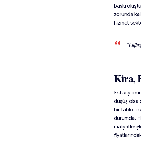
baskı oluşt
zorunda kal
hizmet sekt
“Enflas
Kira, 
Enflasyonun 
düşüş olsa d
bir tablo ol
durumda. Hü
maliyetleriy
fiyatlarında