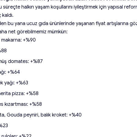
süreçte halkın yaşam koşullarını iyileştirmek için yapısal refor
 kaldı.
den bu yana ucuz gıda ürünlerinde yaşanan fiyat artışlarına göz
daha net görebilmemiz mümkün:
 makarna: +%90
%88
müş domates: +%87
ağı: +%64
k yağı: +%63
erita pizza: +%58
s kızartması: +%58
a, Gouda peyniri, balık kroket: +%40
+%23
ruloları: +%22