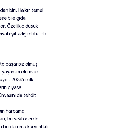
dan biri. Halkın temel
ese bile gıda
or. Özellikle düşük
sal eşitsizliği daha da
te başarısız olmuş
lük yaşamını olumsuz
uyor. 2024’ün ilk
arın piyasa
nyasını da tehdit
alkın harcama
arı, bu sektörlerde
n bu duruma karşı etkili