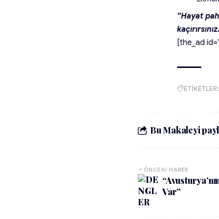
“Hayat paha
kaçırırsını
[the_ad id=
ETİKETLER:
Bu Makaleyi payl
ÖNCEKI HABER
“Avusturya’nı
Var”