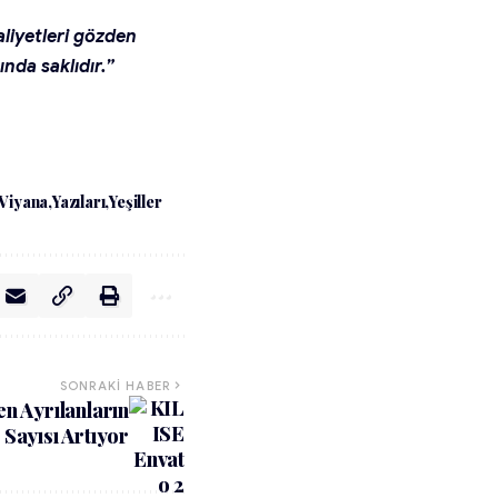
aliyetleri gözden
ında saklıdır.”
Viyana
Yazıları
Yeşiller
SONRAKI HABER
en Ayrılanların
Sayısı Artıyor