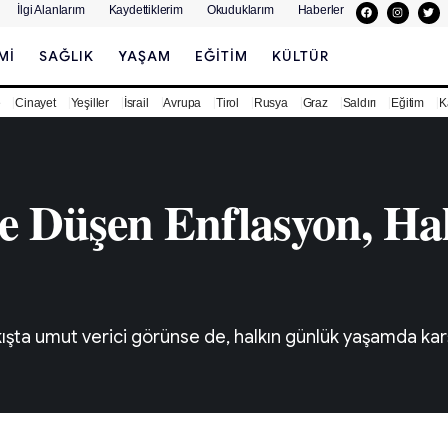
İlgi Alanlarım
Kaydettiklerim
Okuduklarım
Haberler
MI
SAĞLIK
YAŞAM
EĞITIM
KÜLTÜR
e
Cinayet
Yeşiller
İsrail
Avrupa
Tirol
Rusya
Graz
Saldırı
Eğitim
K
 Düşen Enflasyon, Hal
ışta umut verici görünse de, halkın günlük yaşamda karş