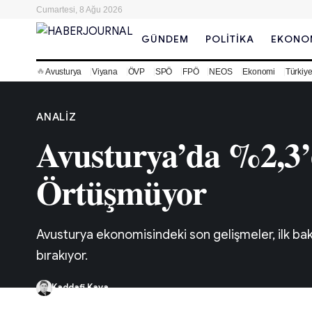
Cumartesi, 8 Ağu 2026
GÜNDEM
POLITIKA
EKONO
🔥
Avusturya
Viyana
ÖVP
SPÖ
FPÖ
NEOS
Ekonomi
Türkiy
ANALIZ
Avusturya’da %2,3’e
Örtüşmüyor
Avusturya ekonomisindeki son gelişmeler, ilk bak
bırakıyor.
Kaddafi Kaya
Son Güncelleme: 24/09/2024 13:19