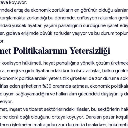
rtaya koyuyor.
rındaki artış da ekonomik zorlukların en görünür olduğu alanlar
ı karşılamakta zorlandığı bu dönemde, enflasyon rakamları geril
daki yüksek fiyatlar, yaşam pahalılığının sürdüğüne işaret ediy
mler, gıdaya erişimde büyük zorluklar yaşıyor ve bu durum toplum
or.
t Politikalarının Yetersizliği
r koalisyon hükümeti, hayat pahalılığına yönelik çözüm üretmek
a, enerji ve gıda fiyatlarındaki kontrolsüz artışlar, halkın gün
ekonomik politikalardaki yetersizlik şirketleri de zor duruma sok
flas eden şirketlerin %30 oranında artması, ekonomik politikal
ne uyum sağlayamadığını ve halkın alım gücündeki düşüşün iş dü
eriyor.
zmet, inşaat ve ticaret sektörlerindeki iflaslar, bu sektörlerin h
e ne denli bağlı olduğunu ortaya koyuyor. Daralan pazar koşull
teren işletmeleri mali açıdan zor durumda bırakırken, hükümeti