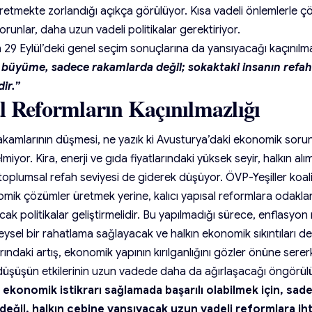
retmekte zorlandığı açıkça görülüyor. Kısa vadeli önlemlerle ç
orunlar, daha uzun vadeli politikalar gerektiriyor.
29 Eylül’deki genel seçim sonuçlarına da yansıyacağı kaçınılma
büyüme, sadece rakamlarda değil; sokaktaki insanın refah
ir.”
l Reformların Kaçınılmazlığı
akamlarının düşmesi, ne yazık ki Avusturya’daki ekonomik soru
miyor. Kira, enerji ve gıda fiyatlarındaki yüksek seyir, halkın 
 toplumsal refah seviyesi de giderek düşüyor. ÖVP-Yeşiller koal
omik çözümler üretmek yerine, kalıcı yapısal reformlara odakla
acak politikalar geliştirmelidir. Bu yapılmadığı sürece, enflasyon
ysel bir rahatlama sağlayacak ve halkın ekonomik sıkıntıları d
larındaki artış, ekonomik yapının kırılganlığını gözler önüne serer
üşüşün etkilerinin uzun vadede daha da ağırlaşacağı öngörül
 ekonomik istikrarı sağlamada başarılı olabilmek için, s
değil, halkın cebine yansıyacak uzun vadeli reformlara ih