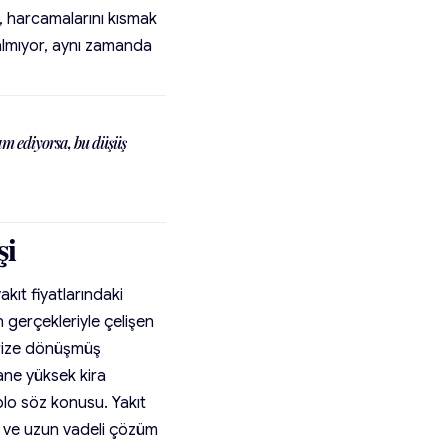
, harcamalarını kısmak
almıyor, aynı zamanda
am ediyorsa, bu düşüş
şi
kıt fiyatlarındaki
ın gerçekleriyle çelişen
 krize dönüşmüş
ane yüksek kira
ablo söz konusu. Yakıt
or ve uzun vadeli çözüm