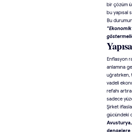
bir çözüm ü
bu yapısal s
Bu durumun 
“Ekonomik 
göstermelid
Yapısa
Enflasyon r
anlamına gel
uğratırken,
vadeli ekon
refahı artır
sadece yüze
Şirket iflas
gücündeki d
Avusturya,
dengelere 