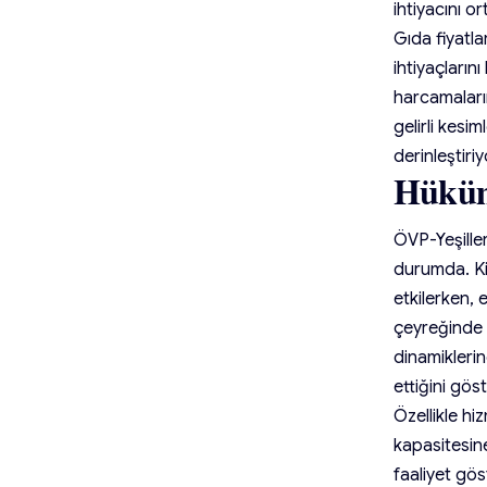
ihtiyacını o
Gıda fiyatla
ihtiyaçların
harcamaların
gelirli kesi
derinleştiriy
Hüküme
ÖVP-Yeşille
durumda. Kir
etkilerken, 
çeyreğinde i
dinamikleri
ettiğini göst
Özellikle hi
kapasitesin
faaliyet gös