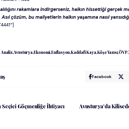
lılığını rakamlara indirgerseniz, halkın hissettiği gerçek m
z. Asıl çözüm, bu maliyetlerin halkın yaşamına nasıl yansıdığ
”4441″]
Analiz
Avusturya
Ekonomi
Enflasyon
Kaddafi Kaya
Köşe Yazısı
ÖVP
aş
Facebook
n Seçici Göçmenliğe İhtiyacı
Avusturya’da Kilised