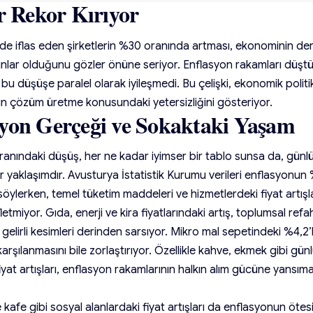
ar Rekor Kırıyor
e iflas eden şirketlerin %30 oranında artması, ekonominin de
unlar olduğunu gözler önüne seriyor. Enflasyon rakamları düşt
 bu düşüşe paralel olarak iyileşmedi. Bu çelişki, ekonomik politika
n çözüm üretme konusundaki yetersizliğini gösteriyor.
yon Gerçeği ve Sokaktaki Yaşam
anındaki düşüş, her ne kadar iyimser bir tablo sunsa da, günlü
r yaklaşımdır. Avusturya İstatistik Kurumu verileri enflasyonun
 söylerken, temel tüketim maddeleri ve hizmetlerdeki fiyat artışlar
fletmiyor. Gıda, enerji ve kira fiyatlarındaki artış, toplumsal ref
r gelirli kesimleri derinden sarsıyor. Mikro mal sepetindeki %4,2’l
 karşılanmasını bile zorlaştırıyor. Özellikle kahve, ekmek gibi gü
iyat artışları, enflasyon rakamlarının halkın alım gücüne yansım
kafe gibi sosyal alanlardaki fiyat artışları da enflasyonun öte