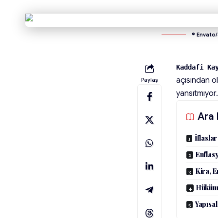
© Envato
Kaddafi Ka
açısından ol
Paylaş
yansıtmıyor.
Ara 
İflasla
Enflas
Kira, E
Hükümet
Yapısal