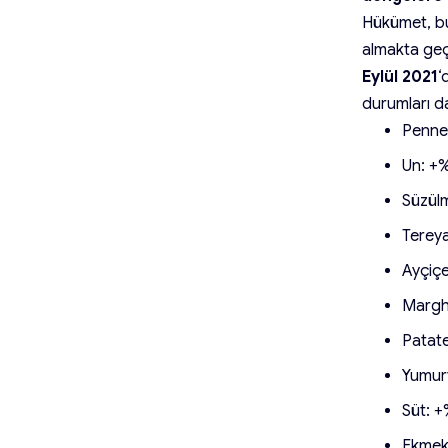
Hükümet, bu 
almakta geç
Eylül 2021
‘
durumları 
Penne
Un: +
Süzül
Terey
Ayçiçe
Margh
Patate
Yumurt
Süt: 
Ekmek 