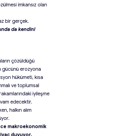
özülmesi imkansız olan
z bir gerçek.
ında da kendini
nların çözüldüğü
alım gücünü erozyona
isyon hükümeti, kısa
nmalı ve toplumsal
 rakamlarındaki iyileşme
evam edecektir.
ken, halkın alım
üyor.
adece makroekonomik
tiyaç duyuyor.