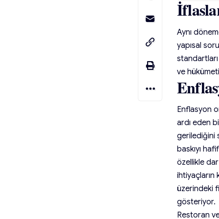
İflasl
Aynı dönemd
yapısal sor
standartları
ve hükümeti
Enflas
Enflasyon or
ardı eden bi
gerilediğini
baskıyı hafi
özellikle da
ihtiyaçların
üzerindeki f
gösteriyor.
Restoran ve 