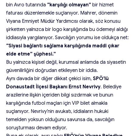
bin Avro tutarında
“karşılığı olmayan”
bir hizmet
faturası düzenlemekle suçlanıyor. Mahrer, dönemin
Viyana Emniyet Müdür Yardımcısı olarak, söz konusu
şirketten yalnızca bir logo karşılığında bu ödemeyi aldığı
iddiasıyla yargılanıyor. Savcılığın yorumu ise oldukça net:
“Siyasi bağlantı sağlama karşılığında maddi çıkar
elde etme” şüphesi.”
Bu yalnızca kişisel değil, kurumsal anlamda da siyasetin
güvenilirliğini doğrudan etkileyen bir iddia.
Aynı davada bir diğer dikkat çekici isim,
SPÖ’lü
Donaustadt İlçesi Başkanı Ernst Nevrivy
. Belediye
arazilerine ilişkin içeriden bilgi sızdırmak ve bunun
karşılığında futbol maçları için VIP bilet almakla
suçlanıyor. Nevrivy’nin avukatı, iddiaların hukuki
temelden yoksun olduğunu savunsa da, savcılığın
soruşturması devam ediyor.
Buna ek olarak, aşırı sağcı
FPÖ’nün Viyana Belediye