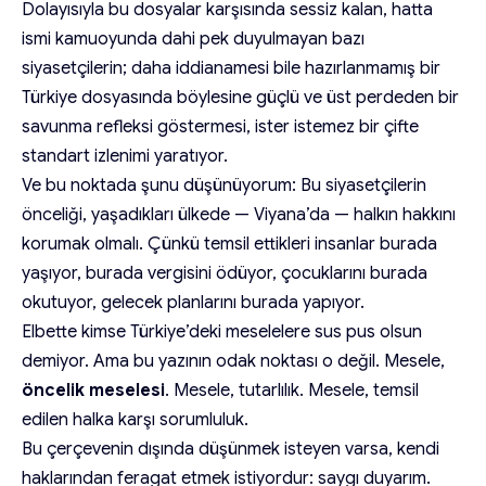
Dolayısıyla bu dosyalar karşısında sessiz kalan, hatta
ismi kamuoyunda dahi pek duyulmayan bazı
siyasetçilerin; daha iddianamesi bile hazırlanmamış bir
Türkiye dosyasında böylesine güçlü ve üst perdeden bir
savunma refleksi göstermesi, ister istemez bir çifte
standart izlenimi yaratıyor.
Ve bu noktada şunu düşünüyorum: Bu siyasetçilerin
önceliği, yaşadıkları ülkede — Viyana’da — halkın hakkını
korumak olmalı. Çünkü temsil ettikleri insanlar burada
yaşıyor, burada vergisini ödüyor, çocuklarını burada
okutuyor, gelecek planlarını burada yapıyor.
Elbette kimse Türkiye’deki meselelere sus pus olsun
demiyor. Ama bu yazının odak noktası o değil. Mesele,
öncelik meselesi
. Mesele, tutarlılık. Mesele, temsil
edilen halka karşı sorumluluk.
Bu çerçevenin dışında düşünmek isteyen varsa, kendi
haklarından feragat etmek istiyordur: saygı duyarım.