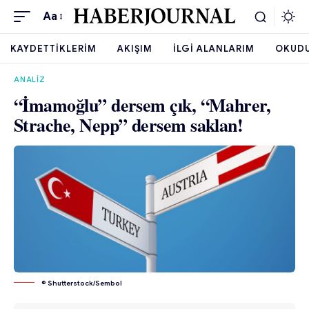
Aa
KAYDETTIKLERIM
AKIŞIM
İLGI ALANLARIM
OKUD
ANALIZ
“İmamoğlu” dersem çık, “Mahrer,
Strache, Nepp” dersem saklan!
© Shutterstock/Sembol