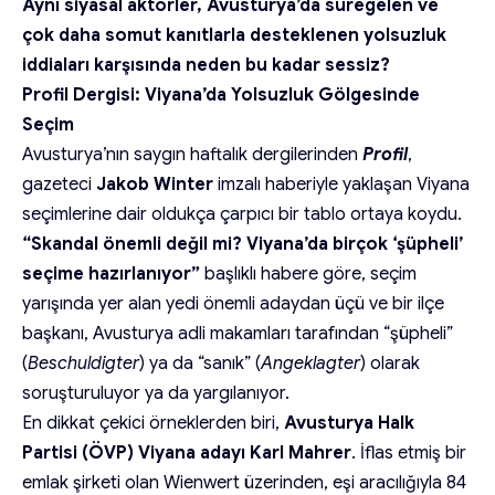
Aynı siyasal aktörler, Avusturya’da süregelen ve
çok daha somut kanıtlarla desteklenen yolsuzluk
iddiaları karşısında neden bu kadar sessiz?
Profil Dergisi: Viyana’da Yolsuzluk Gölgesinde
Seçim
Avusturya’nın saygın haftalık dergilerinden
Profil
,
gazeteci
Jakob Winter
imzalı haberiyle yaklaşan Viyana
seçimlerine dair oldukça çarpıcı bir tablo ortaya koydu.
“Skandal önemli değil mi? Viyana’da birçok ‘şüpheli’
seçime hazırlanıyor”
başlıklı habere göre, seçim
yarışında yer alan yedi önemli adaydan üçü ve bir ilçe
başkanı, Avusturya adli makamları tarafından “şüpheli”
(
Beschuldigter
) ya da “sanık” (
Angeklagter
) olarak
soruşturuluyor ya da yargılanıyor.
En dikkat çekici örneklerden biri,
Avusturya Halk
Partisi (ÖVP) Viyana adayı Karl Mahrer
. İflas etmiş bir
emlak şirketi olan Wienwert üzerinden, eşi aracılığıyla 84