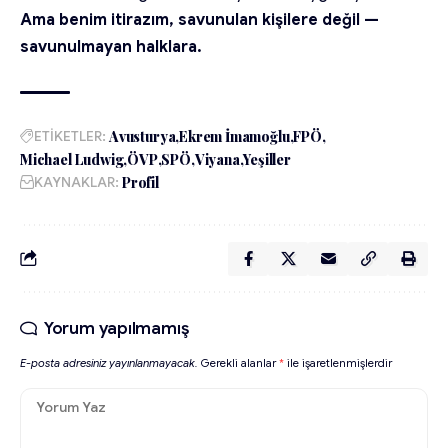
Ama benim itirazım, savunulan kişilere değil —
savunulmayan halklara.
ETİKETLER:
Avusturya
Ekrem İmamoğlu
FPÖ
Michael Ludwig
ÖVP
SPÖ
Viyana
Yeşiller
KAYNAKLAR:
Profil
Yorum yapılmamış
E-posta adresiniz yayınlanmayacak.
Gerekli alanlar
*
ile işaretlenmişlerdir