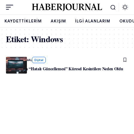
KAYDETTIKLERIM
AKIŞIM
İLGI ALANLARIM
OKUD
Etiket:
Windows
-
HABERJOURNAL
Dijital
Windows’un “Hatalı Güncellemesi” Küresel Kesintilere Neden Oldu