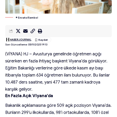
© Envato/Sembol
HABERJOURNAL
Son Güncelleme: 05/11/2025 19:13
(VİYANA) HJ – Avusturya genelinde öğretmen açığı
sürerken en fazla ihtiyaç başkent Viyana’da görülüyor.
Eğitim Bakanlığı verilerine göre ülkede kasım ayı başı
itibarıyla toplam 634 öğretmen ilanı bulunuyor. Bu ilanlar
10.487 ders saatine, yani 477 tam zamanlı kadroya
karşılık geliyor.
En Fazla Açık Viyana’da
Bakanlık açıklamasına göre 509 açık pozisyon Viyana’da.
Bunların 299’u ilkokullarda, 98’i ortaokullarda, 108’i özel