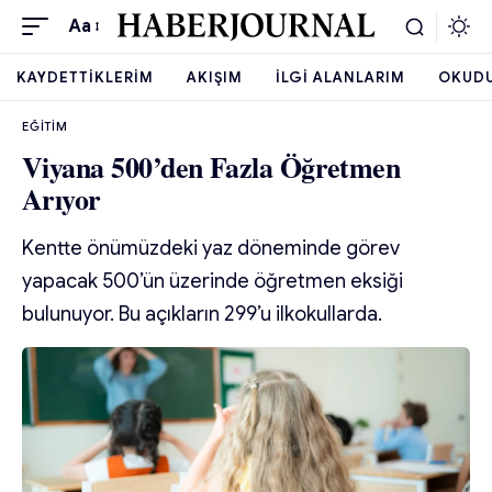
Aa
KAYDETTIKLERIM
AKIŞIM
İLGI ALANLARIM
OKUD
EĞITIM
Viyana 500’den Fazla Öğretmen
Arıyor
Kentte önümüzdeki yaz döneminde görev
yapacak 500’ün üzerinde öğretmen eksiği
bulunuyor. Bu açıkların 299’u ilkokullarda.