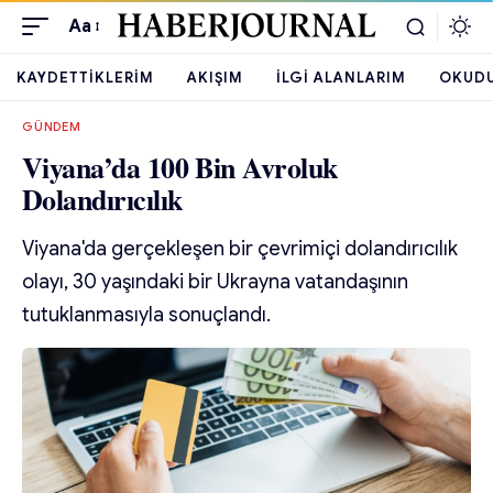
Aa
KAYDETTIKLERIM
AKIŞIM
İLGI ALANLARIM
OKUD
GÜNDEM
Viyana’da 100 Bin Avroluk
Dolandırıcılık
Viyana'da gerçekleşen bir çevrimiçi dolandırıcılık
olayı, 30 yaşındaki bir Ukrayna vatandaşının
tutuklanmasıyla sonuçlandı.