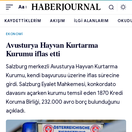
Aa
KAYDETTIKLERIM
AKIŞIM
İLGI ALANLARIM
OKUD
EKONOMI
Avusturya Hayvan Kurtarma
Kurumu iflas etti
Salzburg merkezli Avusturya Hayvan Kurtarma
Kurumu, kendi başvurusu üzerine iflas sürecine
girdi. Salzburg Eyalet Mahkemesi, konkordato
davasını açarken kurumu temsil eden 1870 Kredi
Koruma Birliği, 232.000 avro borç bulunduğunu
açıkladı.