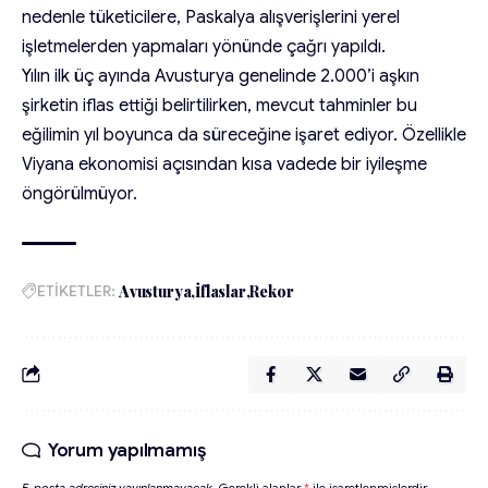
nedenle tüketicilere, Paskalya alışverişlerini yerel
işletmelerden yapmaları yönünde çağrı yapıldı.
Yılın ilk üç ayında Avusturya genelinde 2.000’i aşkın
şirketin iflas ettiği belirtilirken, mevcut tahminler bu
eğilimin yıl boyunca da süreceğine işaret ediyor. Özellikle
Viyana ekonomisi açısından kısa vadede bir iyileşme
öngörülmüyor.
ETİKETLER:
Avusturya
İflaslar
Rekor
Yorum yapılmamış
E-posta adresiniz yayınlanmayacak.
Gerekli alanlar
*
ile işaretlenmişlerdir