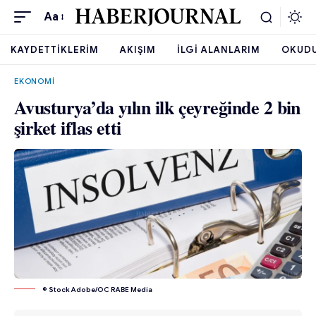
Aa
KAYDETTIKLERIM
AKIŞIM
İLGI ALANLARIM
OKUD
EKONOMI
Avusturya’da yılın ilk çeyreğinde 2 bin
şirket iflas etti
© Stock Adobe/OC RABE Media