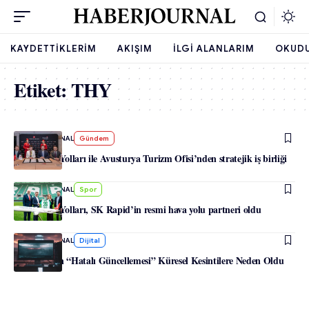
KAYDETTIKLERIM
AKIŞIM
İLGI ALANLARIM
OKUD
Etiket:
THY
-
HABERJOURNAL
Gündem
Türk Hava Yolları ile Avusturya Turizm Ofisi’nden stratejik iş birliği
-
HABERJOURNAL
Spor
Türk Hava Yolları, SK Rapid’in resmi hava yolu partneri oldu
-
HABERJOURNAL
Dijital
Windows’un “Hatalı Güncellemesi” Küresel Kesintilere Neden Oldu