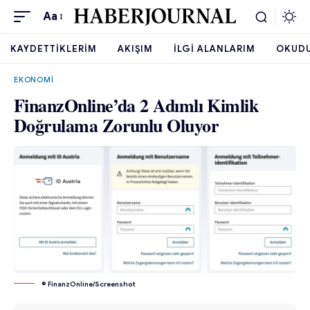
Aa
KAYDETTIKLERIM
AKIŞIM
İLGI ALANLARIM
OKUD
EKONOMI
FinanzOnline’da 2 Adımlı Kimlik
Doğrulama Zorunlu Oluyor
© FinanzOnline/Screenshot