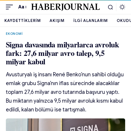
Aa
KAYDETTIKLERIM
AKIŞIM
İLGI ALANLARIM
OKUD
EKONOMI
Signa davasında milyarlarca avroluk
fark: 27,6 milyar avro talep, 9,5
milyar kabul
Avusturyalı iş insanı René Benko’nun sahibi olduğu
emlak grubu Signa’nın iflas sürecinde alacaklılar
toplam 27,6 milyar avro tutarında başvuru yaptı.
Bu miktarın yalnızca 9,5 milyar avroluk kısmı kabul
edildi, kalan bölümü ise tartışmalı.