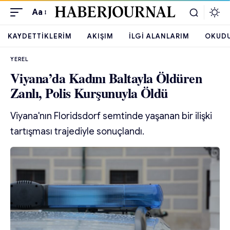
Aa
KAYDETTIKLERIM
AKIŞIM
İLGI ALANLARIM
OKUD
YEREL
Viyana’da Kadını Baltayla Öldüren
Zanlı, Polis Kurşunuyla Öldü
Viyana'nın Floridsdorf semtinde yaşanan bir ilişki
tartışması trajediyle sonuçlandı.