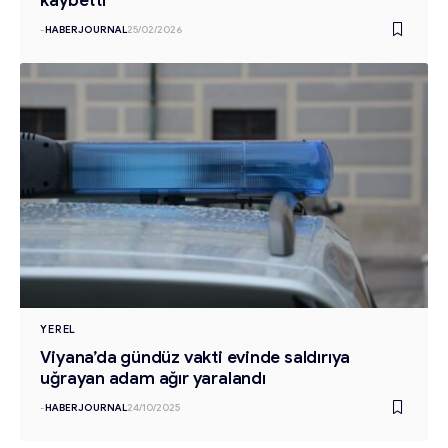
kaybetti
-
HABERJOURNAL
25/02/2026
YEREL
Viyana’da gündüz vakti evinde saldırıya
uğrayan adam ağır yaralandı
-
HABERJOURNAL
24/10/2025