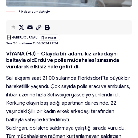
© Haberjournal/Arşiv
HABERJOURNAL
Son Güncelleme: 11/06/2024 22:24
VİYANA (HJ) – Olayda bir adam, kız arkadaşını
baltayla öldürdü ve polis müdahalesi sırasında
vurularak etkisiz hale getirildi.
Salı akşamı saat 21:00 sularında Floridsdorf’ta büyük bir
hareketlilik yaşandı. Çok sayıda polis aracı ve ambulans,
ihbar üzerine hızla Schwaigergasse’ye yönlendirildi.
Korkunç olayın başladığı apartman dairesinde, 22
yaşındaki Şilili bir kadın erkek arkadaşı tarafından
baltayla vahşice katledilmişti.
Saldırgan, polislere saldırmaya çalıştığı sırada vuruldu.
Tüm müdahalelere rağmen kurtarılamayan saldırgan