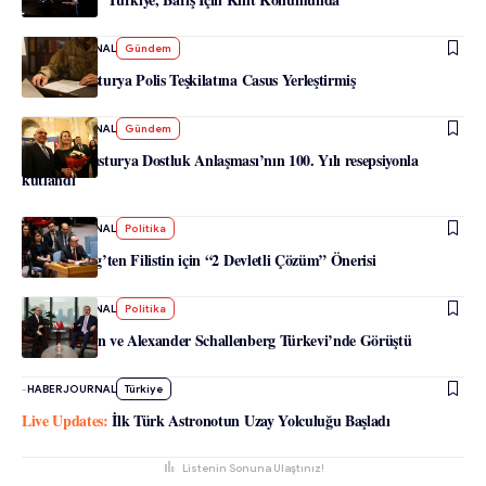
-
HABERJOURNAL
Gündem
Rusya, Avusturya Polis Teşkilatına Casus Yerleştirmiş
-
HABERJOURNAL
Gündem
Türkiye-Avusturya Dostluk Anlaşması’nın 100. Yılı resepsiyonla
kutlandı
-
HABERJOURNAL
Politika
Schallenberg’ten Filistin için “2 Devletli Çözüm” Önerisi
-
HABERJOURNAL
Politika
Hakan Fidan ve Alexander Schallenberg Türkevi’nde Görüştü
-
HABERJOURNAL
Türkiye
İlk Türk Astronotun Uzay Yolculuğu Başladı
Listenin Sonuna Ulaştınız!