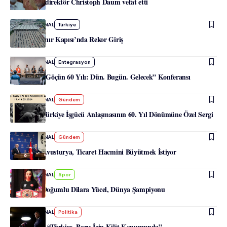
Eski teknik direktör Christoph Daum vefat etti
-
HABERJOURNAL
Türkiye
Kapıkule Sınır Kapısı’nda Rekor Giriş
-
HABERJOURNAL
Entegrasyon
Viyana’da “Göçün 60 Yılı: Dün. Bugün. Gelecek” Konferansı
-
HABERJOURNAL
Gündem
Avusturya-Türkiye İşgücü Anlaşmasının 60. Yıl Dönümüne Özel Sergi
-
HABERJOURNAL
Gündem
Türkiye ve Avusturya, Ticaret Hacmini Büyütmek İstiyor
-
HABERJOURNAL
Spor
Avusturya Doğumlu Dilara Yücel, Dünya Şampiyonu
-
HABERJOURNAL
Politika
Nehammer: “Türkiye, Barış İçin Kilit Konumunda”