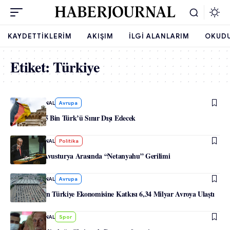
KAYDETTIKLERIM
AKIŞIM
İLGI ALANLARIM
OKUD
Etiket:
Türkiye
-
HABERJOURNAL
Avrupa
Almanya, 15 Bin Türk’ü Sınır Dışı Edecek
-
HABERJOURNAL
Politika
Türkiye ile Avusturya Arasında “Netanyahu” Gerilimi
-
HABERJOURNAL
Avrupa
Gurbetçilerin Türkiye Ekonomisine Katkısı 6,34 Milyar Avroya Ulaştı
-
HABERJOURNAL
Spor